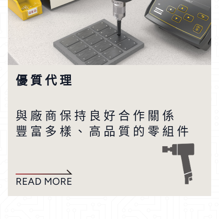
優 質 代 理
與 廠 商 保 持 良 好 合 作 關 係
豐 富 多 樣 、 高 品 質 的 零 組 件
READ MORE