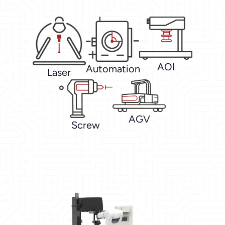
AOI
Automation
Laser
AGV
Screw