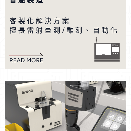
客 製 化 解 決 方 案
擅 長 雷 射 量 測 / 雕 刻 、 自 動 化
READ MORE