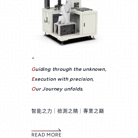
“
G
uiding through the unknown,
E
xecution with precision,
O
ur Journey unfolds.
智能之力｜檢測之精｜專業之巔
READ MORE