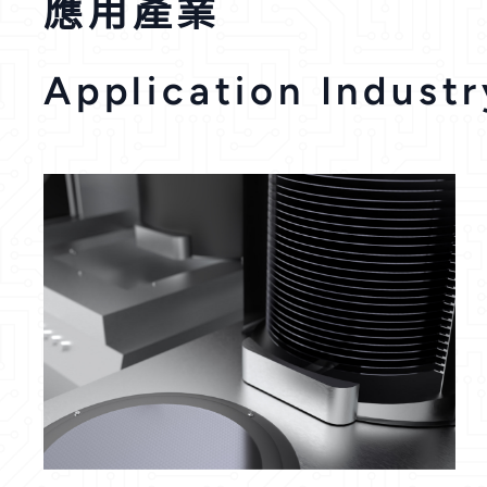
應用產業
Application Industr