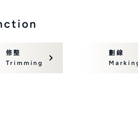
nction
修整
劃線
Trimming
Markin