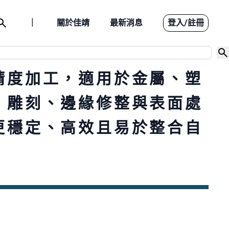
｜
關於佳靖
最新消息
登入
/
註冊
精度加工，適用於金屬、塑
智能製造
、雕刻、邊緣修整與表面處
設備介紹
更穩定、高效且易於整合自
應用案例
下載檔案
聯絡我們