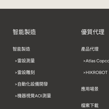
智能製造
優質代理
智能製造
產品代理
>雷設測量
>Atlas Copc
>雷設雕刻
>HIKROBOT
>自動化設備開發
應用場景
>機器視覺AOI測量
檔案下載