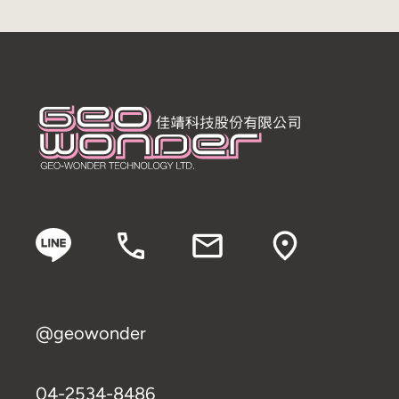
@geowonder
04-2534-8486