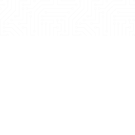
設備諮詢、技術支援歡迎與我
立即註冊會員即可下載更多型